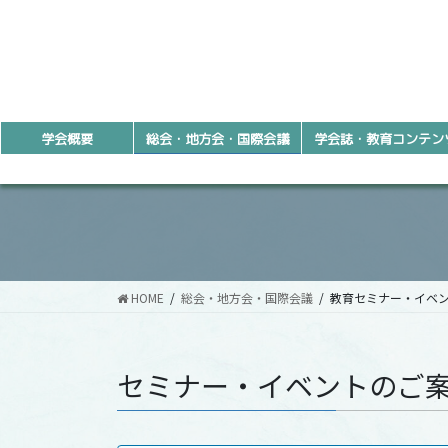
コ
ナ
ン
ビ
テ
ゲ
ン
ー
ツ
シ
へ
ョ
学会概要
総会・地方会・国際会議
学会誌・教育コンテン
ス
ン
キ
に
ッ
移
プ
動
HOME
総会・地方会・国際会議
教育セミナー・イベ
セミナー・イベントのご