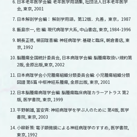
日本老年医学会編: 老年医学用語集, 社団法人日本老年医学
会, 東京, 2001
日本解剖学会編： 解剖学用語，第12版．丸善，東京，1987
飯島宗一, 他 編: 現代病理学大系, 中山書店, 東京, 1984-1996
朝長正徳, 桶田理喜編: 神経病理学: 基礎と臨床, 朝倉書店, 東
京, 1992
脳腫瘍全国統計委員会, 日本病理学会編: 脳腫瘍取扱い規約第
2版, 金原出版,東京, 2002
日本病理学会小児腫瘍組織分類委員会編: 小児腫瘍組織分類
図譜 第6篇 中枢神経系腫瘍, 金原出版, 東京, 2001
日本脳腫瘍病理学会編: 脳腫瘍臨床病理カラーアトラス 第2
版, 医学書院, 東京, 1999
平野朝雄, 冨安斉: 神経病理学を学ぶ人のために 第4版, 医学
書院, 東京, 2003
小柳新策: 電子顕微鏡による神経病理学のすすめ, 医学書院,
東京, 1992