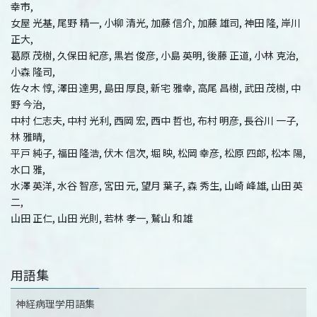
幸市,
女屋 光基, 尾野 精一, 小柳 清光, 加藤 信介, 加藤 雄司, 神田 隆, 岸川
正大,
葛原 茂樹, 久保田 紀彦, 黒岩 俊彦, 小島 英明, 後藤 正道, 小林 克治,
小森 隆司,
佐々木 惇, 澤田 達男, 島田 厚良, 新宅 雅幸, 高尾 昌樹, 武田 茂樹, 中
野 今治,
中村 仁志夫, 中村 光利, 西岡 宏, 西中 哲也, 布村 明彦, 長谷川 一子,
林 雅晴,
平戸 純子, 福田 隆浩, 伏木 信次, 堀 映, 松岡 幸彦, 松原 四郎, 松本 陽,
水口 雅,
水澤 英洋, 水谷 智彦, 宮田 元, 望月 葉子, 森 秀生, 山崎 峰雄, 山田 英
二,
山田 正仁, 山田 光則, 若林 孝一, 鷲山 和雄
用語集
神経病理学用語集