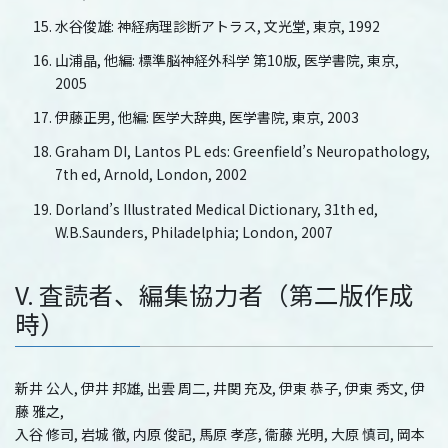
水谷俊雄: 神経病理診断アトラス, 文光堂, 東京, 1992
山浦晶, 他編: 標準脳神経外科学 第10版, 医学書院, 東京,
2005
伊藤正男, 他編: 医学大辞典, 医学書院, 東京, 2003
Graham DI, Lantos PL eds: Greenfield’s Neuropathology,
7th ed, Arnold, London, 2002
Dorland’s Illustrated Medical Dictionary, 31th ed,
W.B.Saunders, Philadelphia; London, 2007
V. 査読者、編集協力者（第二版作成
時）
新井 公人, 伊井 邦雄, 出雲 周二, 井関 充及, 伊東 恭子, 伊東 秀文, 伊
藤 雅之,
入谷 修司, 岩城 徹, 内原 俊記, 馬原 孝彦, 衞藤 光明, 大原 慎司, 岡本